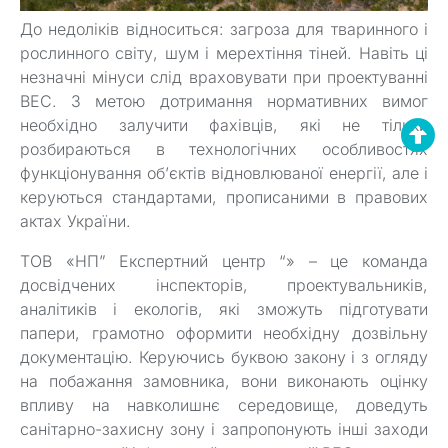
До недоліків відноситься: загроза для тваринного і
рослинного світу, шум і мерехтіння тіней. Навіть ці
незначні мінуси слід враховувати при проектуванні
ВЕС. З метою дотримання нормативних вимог
необхідно залучити фахівців, які не тільки
розбираються в технологічних особливостях
функціонування об’єктів відновлюваної енергії, але і
керуються стандартами, прописаними в правових
актах України.
ТОВ «НП” Експертний центр “» – це команда
досвідчених інспекторів, проектувальників,
аналітиків і екологів, які зможуть підготувати
папери, грамотно оформити необхідну дозвільну
документацію. Керуючись буквою закону і з огляду
на побажання замовника, вони виконають оцінку
впливу на навколишнє середовище, доведуть
санітарно-захисну зону і запропонують інші заходи