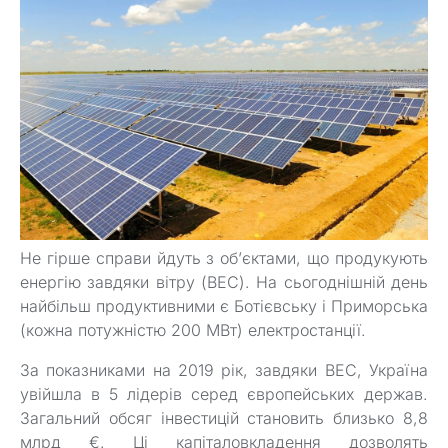
Не гірше справи йдуть з об’єктами, що продукують
енергію завдяки вітру (ВЕС). На сьогоднішній день
найбільш продуктивними є Ботієвську і Приморська
(кожна потужністю 200 МВт) електростанції.
За показниками на 2019 рік, завдяки ВЕС, Україна
увійшла в 5 лідерів серед європейських держав.
Загальний обсяг інвестицій становить близько 8,8
млрд €. Ці капіталовкладення дозволять