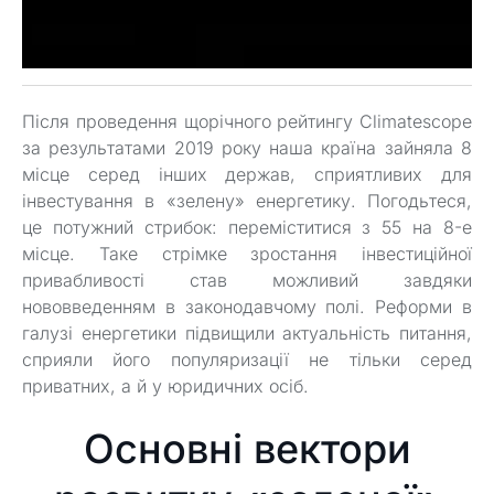
Після проведення щорічного рейтингу Climatescope
за результатами 2019 року наша країна зайняла 8
місце серед інших держав, сприятливих для
інвестування в «зелену» енергетику. Погодьтеся,
це потужний стрибок: переміститися з 55 на 8-е
місце. Таке стрімке зростання інвестиційної
привабливості став можливий завдяки
нововведенням в законодавчому полі. Реформи в
галузі енергетики підвищили актуальність питання,
сприяли його популяризації не тільки серед
приватних, а й у юридичних осіб.
Основні вектори