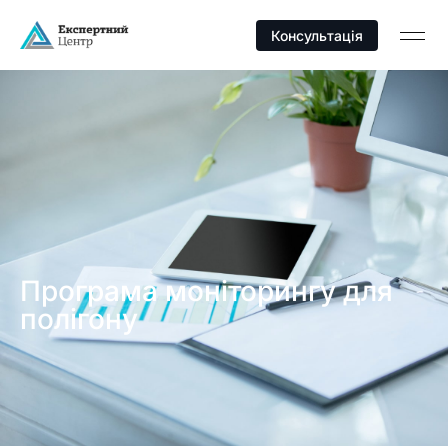
Консультація
Програма моніторингу для
полігону